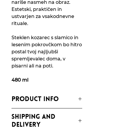
nariše nasmeh na obraz.
Estetski, praktičen in
ustvarjen za vsakodnevne
rituale.
Steklen kozarec s slamico in
lesenim pokrovčkom bo hitro
postal tvoj najljubši
spremljevalec doma, v
pisarni ali na poti.
480 ml
PRODUCT INFO
Čudovit steklen kozarec za vse
SHIPPING AND
hladne napitke.
Material:
steklo
DELIVERY
Prostornina:
480 ml