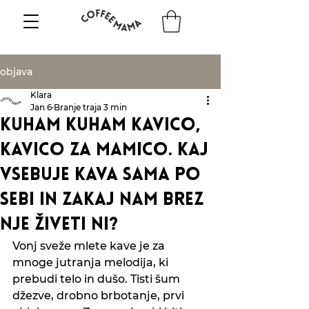
objava
Klara
Jan 6
Branje traja 3 min
kuham kuham kavico,
kavico za mamico. kaj
vsebuje kava sama po
sebi in zakaj nam brez
nje živeti ni?
Vonj sveže mlete kave je za 
mnoge jutranja melodija, ki 
prebudi telo in dušo. Tisti šum 
džezve, drobno brbotanje, prvi 