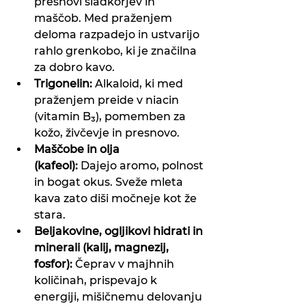
presnovi sladkorjev in 
maščob. Med praženjem 
deloma razpadejo in ustvarijo 
rahlo grenkobo, ki je značilna 
za dobro kavo.
Trigonelin:
 Alkaloid, ki med 
praženjem preide v niacin 
(vitamin B₃), pomemben za 
kožo, živčevje in presnovo.
Maščobe in olja 
(kafeol):
 Dajejo aromo, polnost 
in bogat okus. Sveže mleta 
kava zato diši močneje kot že 
stara.
Beljakovine, ogljikovi hidrati in 
minerali (kalij, magnezij, 
fosfor):
 Čeprav v majhnih 
količinah, prispevajo k 
energiji, mišičnemu delovanju 