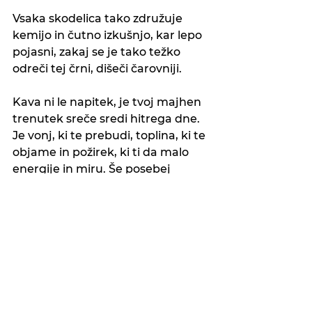
Vsaka skodelica tako združuje 
kemijo in čutno izkušnjo, kar lepo 
pojasni, zakaj se je tako težko 
odreči tej črni, dišeči čarovniji.
Kava ni le napitek, je tvoj majhen 
trenutek sreče sredi hitrega dne. 
Je vonj, ki te prebudi, toplina, ki te 
objame in požirek, ki ti da malo 
energije in miru. Še posebej 
dragocena je za vse hiteče duše, 
saj je to trenutek, ko si lahko 
rečemo: “To je moj čas.” Zato 
kuhajmo kavico vsi, naj bo to tvoja 
mala dnevna nagrada, polna 
okusa, topline in ljubezni.