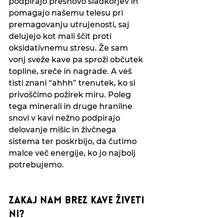
podpirajo presnovo sladkorjev in 
pomagajo našemu telesu pri 
premagovanju utrujenosti, saj 
delujejo kot mali ščit proti 
oksidativnemu stresu. Že sam 
vonj sveže kave pa sproži občutek 
topline, sreče in nagrade. A veš 
tisti znani “ahhh” trenutek, ko si 
privoščimo požirek miru. Poleg 
tega minerali in druge hranilne 
snovi v kavi nežno podpirajo 
delovanje mišic in živčnega 
sistema ter poskrbijo, da čutimo 
malce več energije, ko jo najbolj 
potrebujemo.
zakaj nam brez kave živeti 
ni?