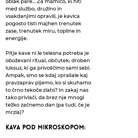
oblak pare… Za mamico, ki hiti 
med službo, družino in 
vsakdanjimi opravili, je kavica 
pogosto tisti majhen trenutek 
zase, trenutek miru, topline in 
energije.
Pitje kave ni le telesna potreba je 
oboževani ritual, občutek, droben 
luksuz, ki ga privoščimo sami sebi. 
Ampak, smo se kdaj vprašale kaj 
pravzaprav pijemo, ko si skuhamo 
to črno tekoče zlato? In zakaj nas 
tako privlači, da brez nje mnogi 
težko začnemo dan (pa tudi, če je 
mrzla)?
Kava pod mikroskopom: 