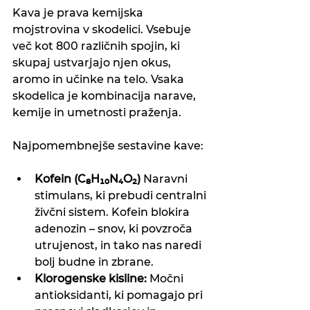
Kava je prava kemijska 
mojstrovina v skodelici. Vsebuje 
več kot 800 različnih spojin, ki 
skupaj ustvarjajo njen okus, 
aromo in učinke na telo. Vsaka 
skodelica je kombinacija narave, 
kemije in umetnosti praženja.
Najpomembnejše sestavine kave:
Kofein (C₈H₁₀N₄O₂)
 Naravni 
stimulans, ki prebudi centralni 
živčni sistem. Kofein blokira 
adenozin – snov, ki povzroča 
utrujenost, in tako nas naredi 
bolj budne in zbrane.
Klorogenske kisline:
 Močni 
antioksidanti, ki pomagajo pri 