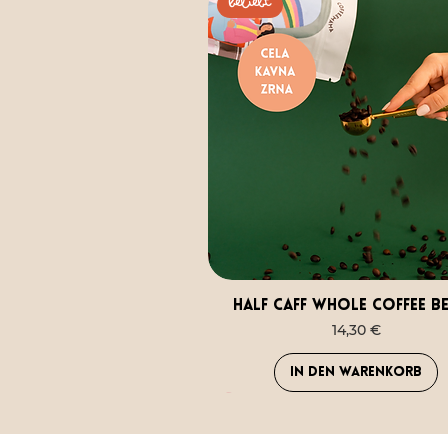
Beliebt
Half caff whole coffee b
Preis
14,30 €
In den Warenkorb
VITAMINE
Beliebt
NAJLJUBŠA IZBIRA MAMIC
VITAMINE