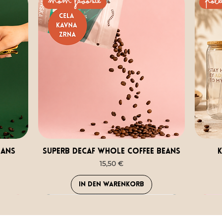
mom favorite
pole
eans
Superb Decaf whole coffee beans
Preis
15,50 €
In den Warenkorb
NEU
PRVA IZBIRA
Prob
Belie
Prob