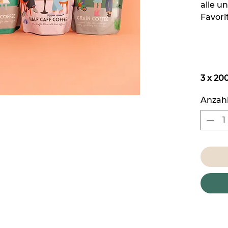
alle u
Favori
3 x 2
Anzah